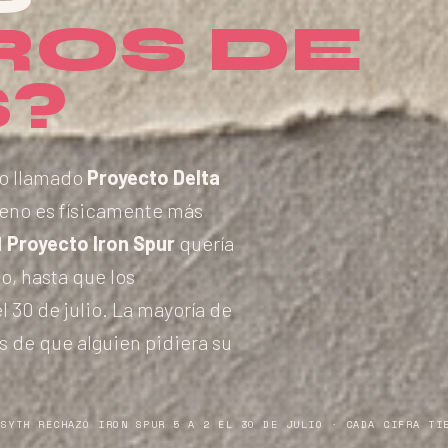
ROS DE
?
to llamado
Proyecto Delta
erreno es físicamente más
l
Proyecto Iron Spur
quería
o, hasta que los
 30 de julio. La mayoría de
s de que alguien pidiera su
RSYTH RECHAZÓ IRON SPUR 5 A 2 EL 30 DE JULIO · CADA CIFRA TI