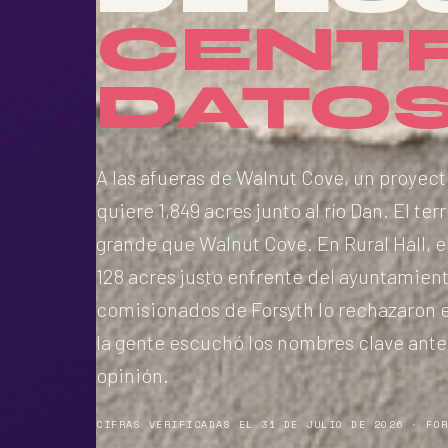
CENT
DATOS
A las afueras de Walnut Cove, un proyec
quiere 1,849 acres junto al río Dan. El t
grande que Walnut Cove. En Rural Hall, e
128 acres justo enfrente del ayuntamient
comisionados de Forsyth lo rechazaron el
la gente escuchó los nombres clave ante
opinión.
CIFRAS VERIFICADAS EL 31 DE JULIO DE 2026 · FO